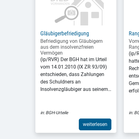
Gläubigerbefriedigung
Rang
Befriedigung von Gläubigern
Vorr
aus dem insolvenzfreien
Rang
Vermögen
(ip/
(ip/RVR) Der BGH hat im Urteil
hatt
vom 14.01.2010 (IX ZR 93/09)
Rech
entschieden, dass Zahlungen
ents
des Schuldners an
Geme
Insolvenzgläubiger aus seinem…
erfo
in:
BGH-Urteile
in:
BG
weiterlesen