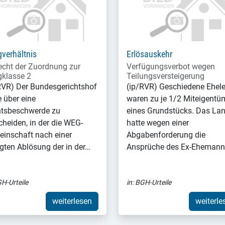
verhältnis
Erlösauskehr
echt der Zuordnung zur
Verfügungsverbot wegen
klasse 2
Teilungsversteigerung
RVR) Der Bundesgerichtshof
(ip/RVR) Geschiedene Ehel
e über eine
waren zu je 1/2 Miteigentü
tsbeschwerde zu
eines Grundstücks. Das La
cheiden, in der die WEG-
hatte wegen einer
inschaft nach einer
Abgabenforderung die
lgten Ablösung der in der…
Ansprüche des Ex-Eheman
H-Urteile
in:
BGH-Urteile
weiterlesen
weiterle