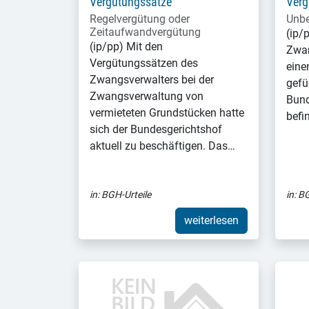
Vergütungssätze
Verg
Regelvergütung oder
Unbe
Zeitaufwandvergütung
(ip/
(ip/pp) Mit den
Zwan
Vergütungssätzen des
eine
Zwangsverwalters bei der
gefü
Zwangsverwaltung von
Bund
vermieteten Grundstücken hatte
befi
sich der Bundesgerichtshof
aktuell zu beschäftigen. Das…
in:
BGH-Urteile
in:
BG
weiterlesen