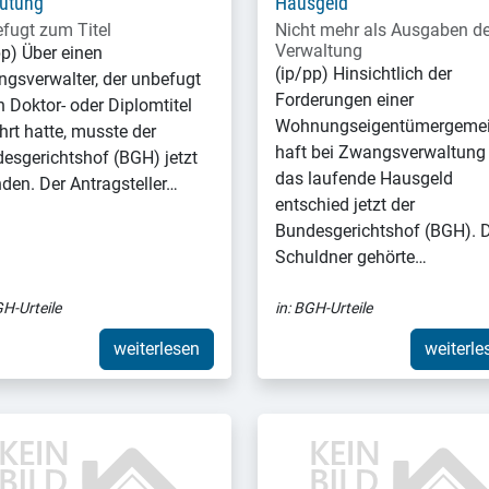
ütung
Hausgeld
fugt zum Titel
Nicht mehr als Ausgaben de
Verwaltung
pp) Über einen
(ip/pp) Hinsichtlich der
gsverwalter, der unbefugt
Forderungen einer
n Doktor- oder Diplomtitel
Wohnungseigentümergeme
hrt hatte, musste der
haft bei Zwangsverwaltung
esgerichtshof (BGH) jetzt
das laufende Hausgeld
nden. Der Antragsteller…
entschied jetzt der
Bundesgerichtshof (BGH).
Schuldner gehörte…
H-Urteile
in:
BGH-Urteile
weiterlesen
weiterle