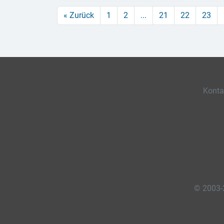
« Zurück
1
2
...
21
22
23
Konta
© 2003-