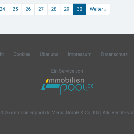
24
25
26
27
28
29
30
Weiter »
kt
Cookies
Über uns
Impressum
Datenschutz
Ein Service von
2026 immobilienpool.de Media GmbH & Co. KG | Alle Rechte vor