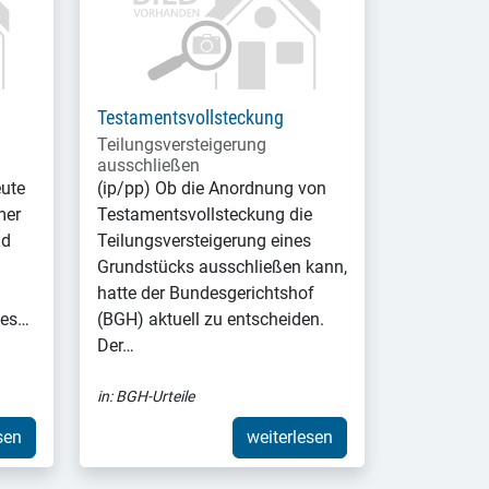
Testamentsvollsteckung
Teilungsversteigerung
ausschließen
eute
(ip/pp) Ob die Anordnung von
mer
Testamentsvollsteckung die
nd
Teilungsversteigerung eines
Grundstücks ausschließen kann,
hatte der Bundesgerichtshof
nes…
(BGH) aktuell zu entscheiden.
Der…
in:
BGH-Urteile
sen
weiterlesen