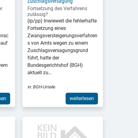
Zuschlagsversagung
r
Fortsetzung des Verfahrens
zulässig?
(ip/pp) Inwieweit die fehlerhafte
Fortsetzung eines
insc
Zwangsversteigerungsverfahren
 auf
s von Amts wegen zu einem
Zuschlagsversagungsgrund
führt, hatte der
 Dem
Bundesgerichtshof (BGH)
aktuell zu…
in:
BGH-Urteile
sen
weiterlesen