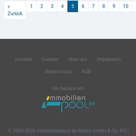
«
1
2
3
4
5
6
7
8
9
10
Zurück
Kontakt
Cookies
Über uns
Impressum
Datenschutz
AGB
Ein Service von
© 2003-2026 immobilienpool.de Media GmbH & Co. KG |