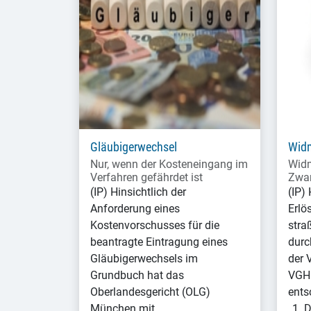
Gläubigerwechsel
Wid
Nur, wenn der Kosteneingang im
Widm
Verfahren gefährdet ist
Zwan
(IP) Hinsichtlich der
(IP)
Anforderung eines
Erlö
Kostenvorschusses für die
stra
beantragte Eintragung eines
durc
Gläubigerwechsels im
der 
Grundbuch hat das
VGH 
Oberlandesgericht (OLG)
ents
München mit…
„1. 