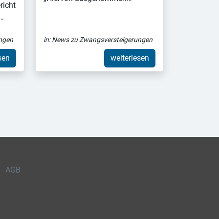
richt
.…
ngen
in:
News zu Zwangsversteigerungen
sen
weiterlesen
AGB