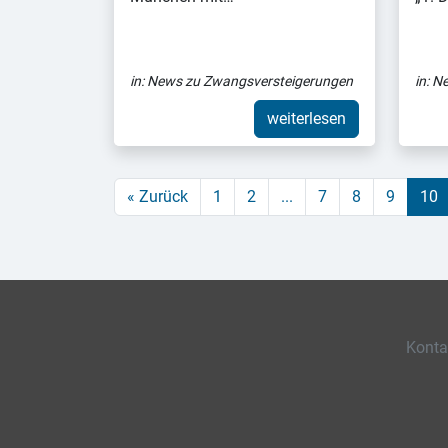
in:
News zu Zwangsversteigerungen
in:
Ne
weiterlesen
« Zurück
1
2
...
7
8
9
10
Konta