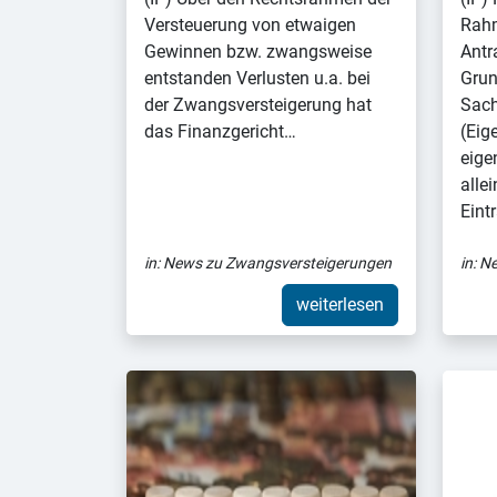
Versteuerung von etwaigen
Rah
Gewinnen bzw. zwangsweise
Antr
entstanden Verlusten u.a. bei
Grun
der Zwangsversteigerung hat
Sach
das Finanzgericht…
(Eig
eige
alle
Eint
in:
News zu Zwangsversteigerungen
in:
Ne
weiterlesen