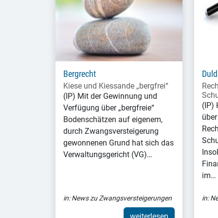
Bergrecht
Dul
Kiese und Kiessande „bergfrei“
Rech
Schu
(IP) Mit der Gewinnung und
(IP)
Verfügung über „bergfreie“
über
Bodenschätzen auf eigenem,
Rech
durch Zwangsversteigerung
Schu
gewonnenen Grund hat sich das
Inso
Verwaltungsgericht (VG)…
Fina
im…
in:
News zu Zwangsversteigerungen
in:
Ne
weiterlesen