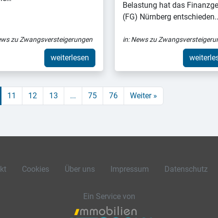
Belastung hat das Finanzge
(FG) Nürnberg entschieden
ws zu Zwangsversteigerungen
in:
News zu Zwangsversteigeru
weiterlesen
weiterle
11
12
13
...
75
76
Weiter »
kt
Cookies
Über uns
Impressum
Datenschutz
Ein Service von