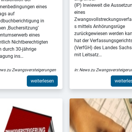
(IP) Inwieweit die Aussetzu
menbedingungen eines
eines
ags auf
Zwangsvollstreckungsverfa
dbuchberichtigung in
s mittels Anhörungsrüge
en ‚Buchersitzung’
zurückgewiesen werden kan
entumserwerb eines
hat der Verfassungsgericht
ntlich Nichtberechtigten
(VerfGH) des Landes Sach
in durch 30-jährige
mit Leitsatz…
ragung ins…
ws zu Zwangsversteigerungen
in:
News zu Zwangsversteigeru
weiterlesen
weiterle