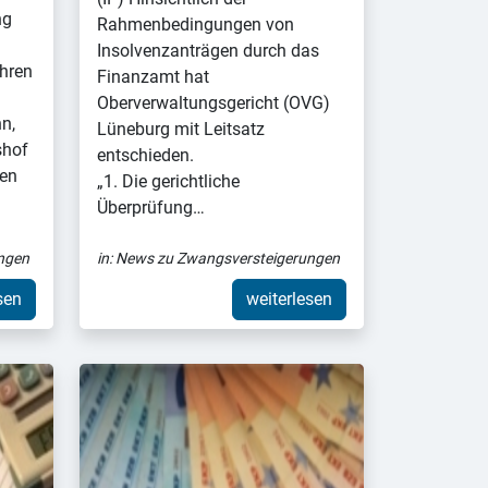
ng
Rahmenbedingungen von
Insolvenzanträgen durch das
hren
Finanzamt hat
Oberverwaltungsgericht (OVG)
n,
Lüneburg mit Leitsatz
shof
entschieden.
sen
„1. Die gerichtliche
Überprüfung…
ngen
in:
News zu Zwangsversteigerungen
sen
weiterlesen