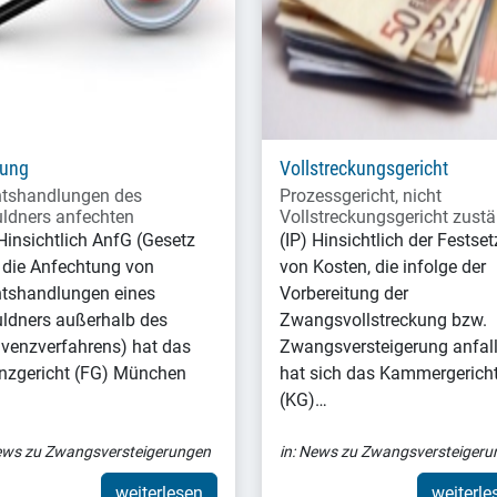
dung
Vollstreckungsgericht
tshandlungen des
Prozessgericht, nicht
ldners anfechten
Vollstreckungsgericht zust
 Hinsichtlich AnfG (Gesetz
(IP) Hinsichtlich der Festse
 die Anfechtung von
von Kosten, die infolge der
tshandlungen eines
Vorbereitung der
ldners außerhalb des
Zwangsvollstreckung bzw.
lvenzverfahrens) hat das
Zwangsversteigerung anfall
nzgericht (FG) München
hat sich das Kammergerich
(KG)…
ws zu Zwangsversteigerungen
in:
News zu Zwangsversteigeru
weiterlesen
weiterle