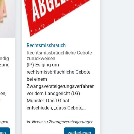
Rechtsmissbrauch
Rechtsmissbräuchliche Gebote
ändig
zurückweisen
tzung
(IP) Es ging um
rechtsmissbräuchliche Gebote
bei einem
Zwangsversteigerungsverfahren
en,
vor dem Landgericht (LG)
t
Münster. Das LG hat
entschieden, „dass Gebote,…
ngen
in:
News zu Zwangsversteigerungen
sen
weiterlesen