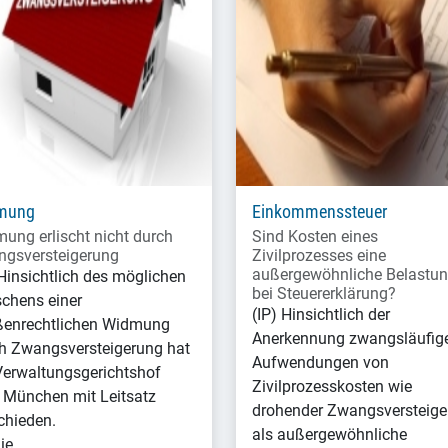
mung
Einkommenssteuer
ung erlischt nicht durch
Sind Kosten eines
gsversteigerung
Zivilprozesses eine
außergewöhnliche Belastu
 Hinsichtlich des möglichen
bei Steuererklärung?
schens einer
(IP) Hinsichtlich der
ßenrechtlichen Widmung
Anerkennung zwangsläufig
h Zwangsversteigerung hat
Aufwendungen von
Verwaltungsgerichtshof
Zivilprozesskosten wie
München mit Leitsatz
drohender Zwangsversteige
chieden.
als außergewöhnliche
Die…