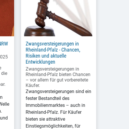
 NRW
Zwangsversteigerungen in
Rheinland-Pfalz - Chancen,
Risiken und aktuelle
2025
Entwicklungen
e
Zwangsversteigerungen in
 die
Rheinland-Pfalz bieten Chancen
– vor allem für gut vorbereitete
ar.
Käufer.
Zwangsversteigerungen sind ein
en
fester Bestandteil des
Welle
Immobilienmarktes – auch in
.
Rheinland-Pfalz. Für Käufer
 und
bieten sie attraktive
Einstiegsmöglichkeiten, für