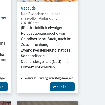
Gebäude
Den Zwischenbau einer
ums
sinnvollen Verbindung
zuzuführen
(IP) Hinsichtlich etwaiger
Herausgabeansprüche von
Grundbesitz bei Streit, auch im
ums
Zusammenhang
Zwangsversteigerung, hat das
die
Saarländische
 die
Oberlandesgericht (OLG) mit
…
Leitsatz entschieden.…
ngen
in:
News zu Zwangsversteigerungen
sen
weiterlesen