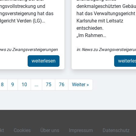
gsvollstreckung und
denkmalgeschützten Gebä
gsversteigerung hat das
hat das Verwaltungsgericht
gericht Verden (LG)…
Karlsruhe mit Leitsatz
entschieden.
„Im Rahmen…
ws zu Zwangsversteigerungen
in:
News zu Zwangsversteigeru
weiterlesen
weiterle
8
9
10
...
75
76
Weiter »
kt
Cookies
Über uns
Impressum
Datenschutz