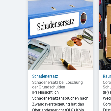
Schadenersatz
Räu
Schadenersatz bei Löschung
Coro
der Grundschulden
Schu
IP) Hinsichtlich
(IP) 
Schadenersatzansprüchen nach
Wech
Zwangsversteigerung hat das
Coro
Oberlandesgericht (OLG) Köln
Fris