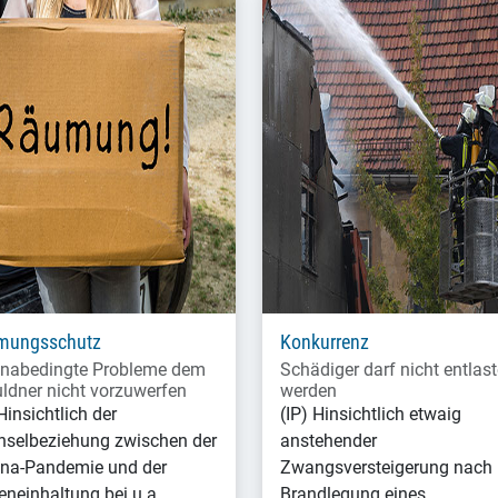
mungsschutz
Konkurrenz
nabedingte Probleme dem
Schädiger darf nicht entlast
ldner nicht vorzuwerfen
werden
Hinsichtlich der
(IP) Hinsichtlich etwaig
selbeziehung zwischen der
anstehender
na-Pandemie und der
Zwangsversteigerung nach
teneinhaltung bei u.a.
Brandlegung eines