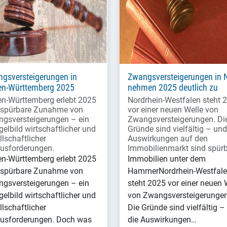
gsversteigerungen in
Zwangsversteigerungen in
n-Württemberg 2025
nehmen 2025 deutlich zu
n-Württemberg erlebt 2025
Nordrhein-Westfalen steht 
 spürbare Zunahme von
vor einer neuen Welle von
gsversteigerungen – ein
Zwangsversteigerungen. Di
gelbild wirtschaftlicher und
Gründe sind vielfältig – und
llschaftlicher
Auswirkungen auf den
usforderungen.
Immobilienmarkt sind spürb
n-Württemberg erlebt 2025
Immobilien unter dem
 spürbare Zunahme von
HammerNordrhein-Westfal
gsversteigerungen – ein
steht 2025 vor einer neuen 
gelbild wirtschaftlicher und
von Zwangsversteigerungen
llschaftlicher
Die Gründe sind vielfältig –
usforderungen. Doch was
die Auswirkungen…