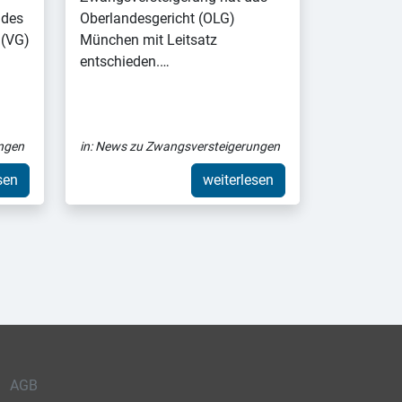
udes
Oberlandesgericht (OLG)
 (VG)
München mit Leitsatz
entschieden.…
ngen
in:
News zu Zwangsversteigerungen
sen
weiterlesen
AGB