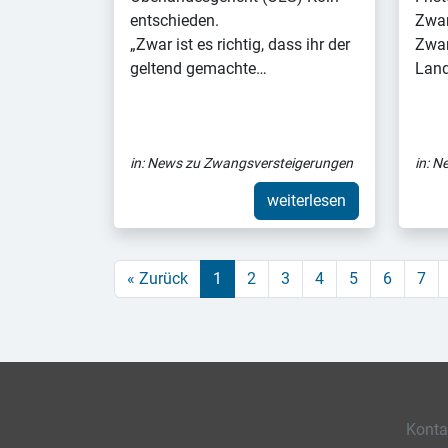
entschieden.
Zwan
„Zwar ist es richtig, dass ihr der
Zwan
geltend gemachte…
Land
in:
News zu Zwangsversteigerungen
in:
Ne
weiterlesen
« Zurück
1
2
3
4
5
6
7
Konta