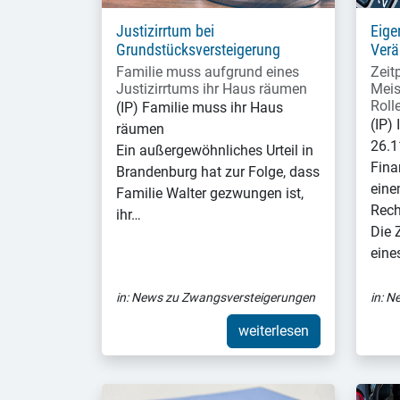
Justizirrtum bei
Eige
Grundstücksversteigerung
Verä
Familie muss aufgrund eines
Zeit
Justizirrtums ihr Haus räumen
Meis
Roll
(IP) Familie muss ihr Haus
(IP)
räumen
26.1
Ein außergewöhnliches Urteil in
Fina
Brandenburg hat zur Folge, dass
eine
Familie Walter gezwungen ist,
Rech
ihr…
Die 
eine
in:
News zu Zwangsversteigerungen
in:
Ne
weiterlesen