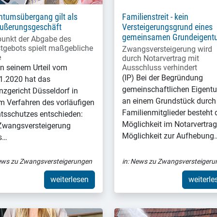
ntumsübergang gilt als
Familienstreit - kein
ußerungsgeschäft
Versteigerungsgrund eines
gemeinsamen Grundeigent
punkt der Abgabe des
tgebots spielt maßgebliche
Zwangsversteigerung wird
e
durch Notarvertrag mit
 In seinem Urteil vom
Ausschluss verhindert
(IP) Bei der Begründung
1.2020 hat das
gemeinschaftlichen Eigent
nzgericht Düsseldorf in
an einem Grundstück durch
m Verfahren des vorläufigen
Familienmitglieder besteht 
tsschutzes entschieden:
Möglichkeit im Notarvertrag
Zwangsversteigerung
Möglichkeit zur Aufhebung
s…
ws zu Zwangsversteigerungen
in:
News zu Zwangsversteigeru
weiterlesen
weiterle